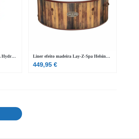
Tampão para tubo de vários SPA Hydrojet Grande
Liner efeito madeira Lay-Z-Spa Helsinki 180m x 66 cm
449,95
€