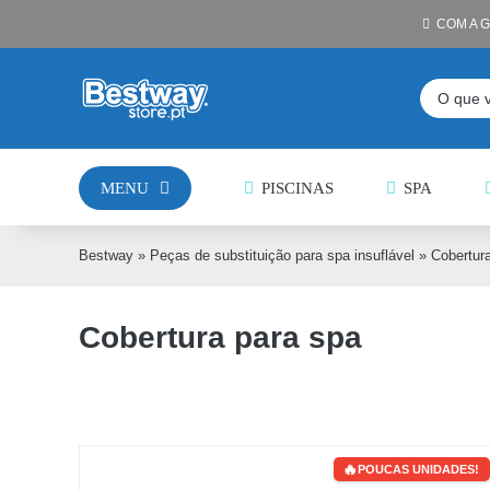
Skip
COM A 
to
content
Pesquisar
MENU
PISCINAS
SPA
Bestway
»
Peças de substituição para spa insuflável
»
Cobertur
Cobertura para spa
POUCAS UNIDADES!