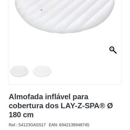
MOBILIÁRIO INSUFLÁVEL
CAMPISMO
ACESSÓRIOS PARA PISCINAS
PEÇAS DE SUBSTITUIÇÃO PARA PISCINAS
PEÇAS DE SUBSTITUIÇÃO PARA SPA
Almofada inflável para
cobertura dos LAY-Z-SPA® Ø
180 cm
Ref.: 54123GASS17
EAN:
6942138948745