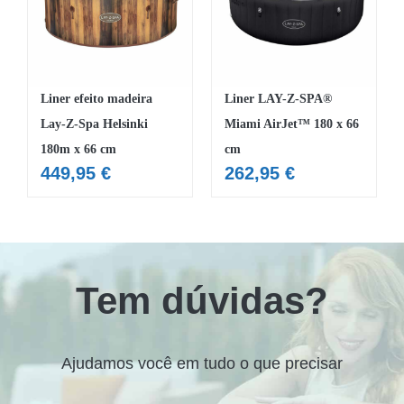
MOBILIÁRIO INSUFLÁVEL
CAMPISMO
ACESSÓRIOS PARA PISCINAS
Liner efeito madeira
Liner LAY-Z-SPA®
Lay-Z-Spa Helsinki
Miami AirJet™ 180 x 66
PEÇAS DE SUBSTITUIÇÃO PARA PISCINAS
180m x 66 cm
cm
PEÇAS DE SUBSTITUIÇÃO PARA SPA
449,95
€
262,95
€
Tem dúvidas?
Ajudamos você em tudo o que precisar