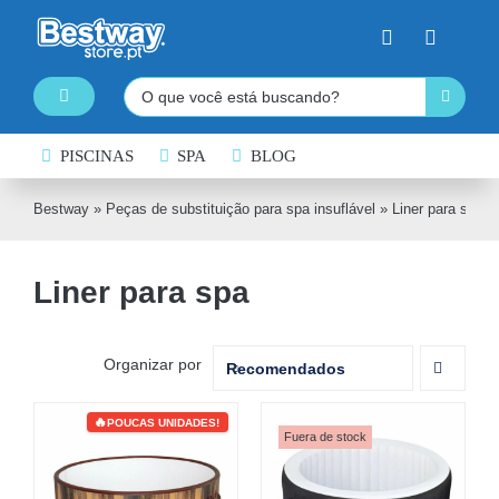
Skip
to
content
Pesquisar
Toggle
Navigation
PISCINAS DESMONTÁVEIS
PISCINAS
SPA
BLOG
SPA INSUFLÁVEL
Bestway
»
Peças de substituição para spa insuflável
»
Liner para spa
PRANCHAS DE PADDLE SURF
Liner para spa
CAIAQUES INSUFLÁVEIS
BARCOS INSUFLÁVEIS
Organizar por
Recomendados
INSUFLÁVEIS DE ÁGUA
POUCAS UNIDADES!
EQUIPAMENTO DE NATAÇÃO
Fuera de stock
COLCHÕES INSUFLÁVEIS