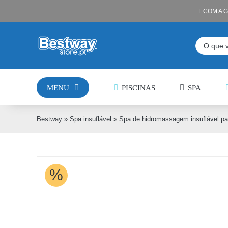
Skip
COM A 
to
content
Pesquisar
MENU
PISCINAS
SPA
Bestway
»
Spa insuflável
»
Spa de hidromassagem insuflável pa
%