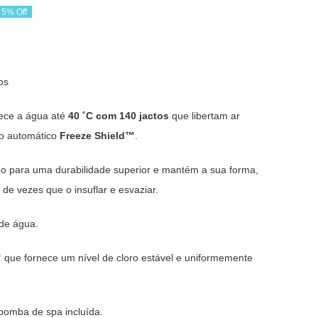
5% Off
reço
reço
riginal
tual
os
ra:
79,55 €.
54,00 €.
uece a água até
40 ˚C com 140 jactos
que libertam ar
o automático
Freeze Shield™
.
o para uma durabilidade superior e mantém a sua forma,
e vezes que o insuflar e esvaziar.
 de água.
™
que fornece um nível de cloro estável e uniformemente
 bomba de spa incluída.