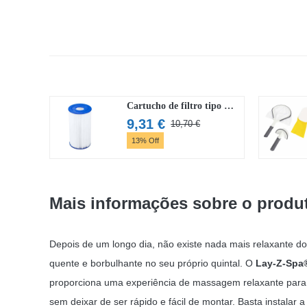
Cartucho de filtro tipo IV Flowclear
9,31
€
10,70
€
O
O
13% Off
preço
preço
original
atual
era:
é:
10,70 €.
9,31 €.
Mais informações sobre o produ
Depois de um longo dia, não existe nada mais relaxante d
quente e borbulhante no seu próprio quintal. O
Lay-Z-Spa
proporciona uma experiência de massagem relaxante par
sem deixar de ser rápido e fácil de montar. Basta instalar