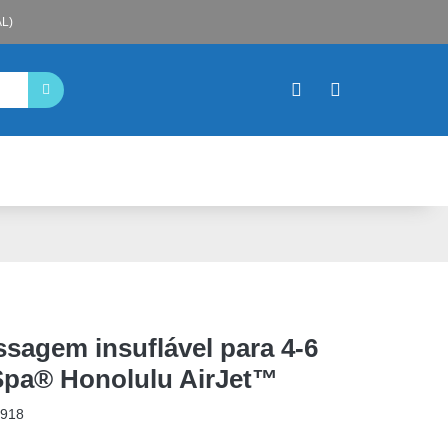
L)
sagem insuflável para 4-6
Spa® Honolulu AirJet™
918