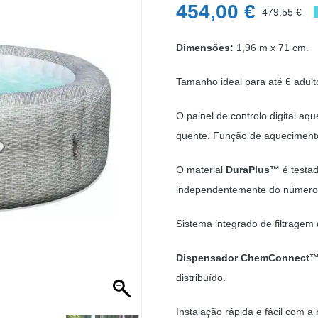
454,00
€
479,55
€
O
O
p
p
Dimensões:
1,96 m x 71 cm.
o
a
Tamanho ideal para até 6 adult
e
é:
4
4
O painel de controlo digital aq
quente. Função de aqueciment
O material
DuraPlus™
é testad
independentemente do número d
Sistema integrado de filtragem
Dispensador ChemConnect
distribuído.
Instalação rápida e fácil com a