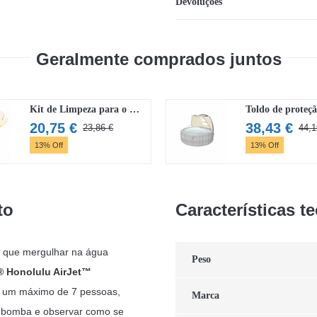
Devoluções
Geralmente comprados juntos
Kit de Limpeza para o Lay-Z-Spa Bestway
20,75
€
38,43
€
23,86
€
44,
O
O
13% Off
13% Off
preço
preço
original
atual
era:
é:
23,86 €.
20,75 €.
to
Características t
o que mergulhar na água
Peso
® Honolulu AirJet™
a um máximo de 7 pessoas,
Marca
 a bomba e observar como se