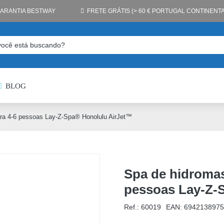
GARANTIA BESTWAY
FRETE GRÁTIS (> 60 € PORTUGAL CONTINENTA
BLOG
ra 4-6 pessoas Lay-Z-Spa® Honolulu AirJet™
Spa de hidromas
pessoas Lay-Z-
Ref.: 60019
EAN:
6942138975