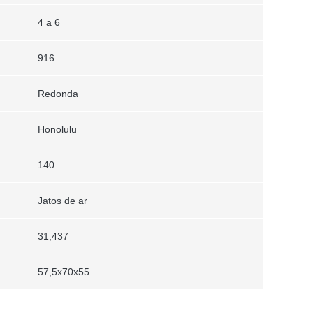
4 a 6
916
Redonda
Honolulu
140
Jatos de ar
31,437
57,5x70x55