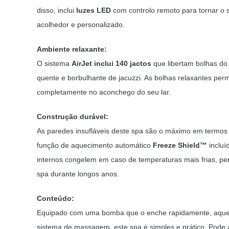
disso, inclui
luzes LED
com controlo remoto para tornar o 
acolhedor e personalizado.
Ambiente relaxante:
O sistema
AirJet inclui 140 jactos
que libertam bolhas do
quente e borbulhante de jacuzzi. As bolhas relaxantes perm
completamente no aconchego do seu lar.
Construção durável:
As paredes insufláveis deste spa são o máximo em termos d
função de aquecimento automático
Freeze Shield™
incluí
internos congelem em caso de temperaturas mais frias, per
spa durante longos anos.
Conteúdo:
Equipado com uma bomba que o enche rapidamente, aquece,
sistema de massagem, este spa é simples e prático. Pode