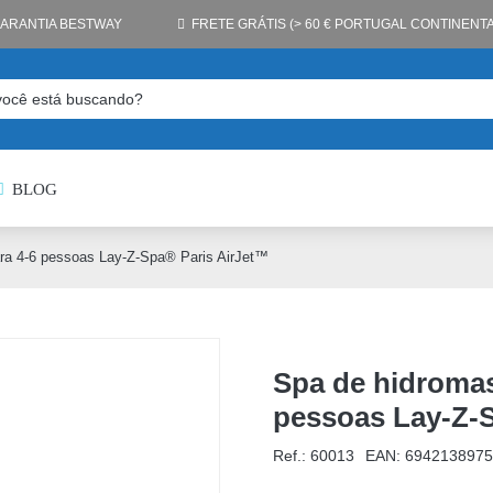
GARANTIA BESTWAY
FRETE GRÁTIS (> 60 € PORTUGAL CONTINENTA
BLOG
ra 4-6 pessoas Lay-Z-Spa® Paris AirJet™
Spa de hidromas
pessoas Lay-Z-
Ref.: 60013
EAN:
6942138975