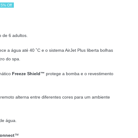
5% Off
reço
reço
riginal
tual
 de 6 adultos.
ra:
61,15 €.
36,00 €.
ece a água até 40 ˚C e o sistema AirJet Plus liberta bolhas
tro do spa.
mático
Freeze Shield™
protege a bomba e o revestimento
remoto alterna entre diferentes cores para um ambiente
 de água.
onnect
™