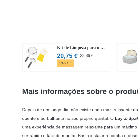
Kit de Limpeza para o Lay-Z-Spa Bestway
20,75
€
23,86
€
O
O
13% Off
preço
preço
original
atual
era:
é:
23,86 €.
20,75 €.
Mais informações sobre o produ
Depois de um longo dia, não existe nada mais relaxante d
quente e borbulhante no seu próprio quintal. O
Lay-Z-Spa®
uma experiência de massagem relaxante para um máximo 
ser rápido e fácil de montar. Basta instalar a bomba e ob