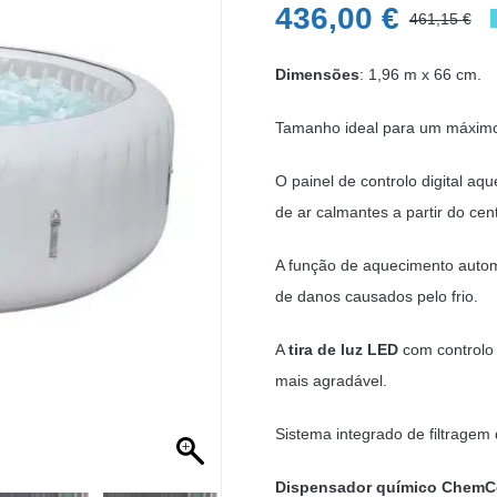
436,00
€
461,15
€
O
O
p
p
Dimensões
: 1,96 m x 66 cm.
o
a
Tamanho ideal para um máximo
e
é:
4
4
O painel de controlo digital aqu
de ar calmantes a partir do cen
A função de aquecimento auto
de danos causados pelo frio.
A
tira de luz LED
com controlo 
mais agradável.
Sistema integrado de filtragem
Dispensador químico ChemC