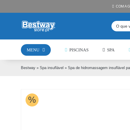
Skip
COM A 
to
content
Pesquisar
MENU
PISCINAS
SPA
Bestway
»
Spa insuflável
»
Spa de hidromassagem insuflável pa
%