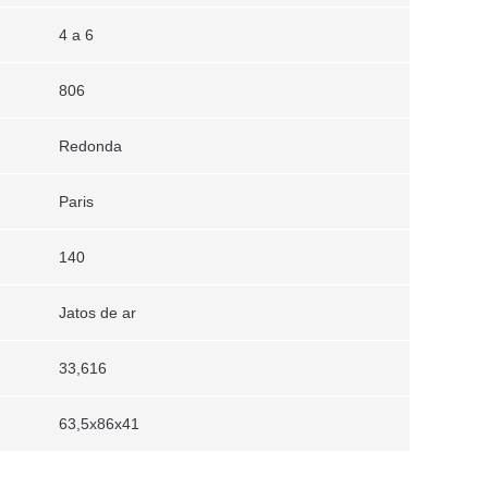
4 a 6
806
Redonda
Paris
140
Jatos de ar
33,616
63,5x86x41