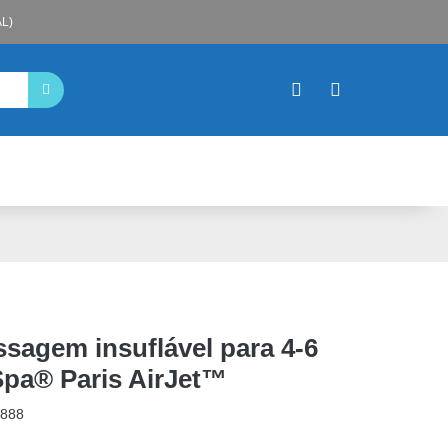
L)
sagem insuflável para 4-6
Spa® Paris AirJet™
888