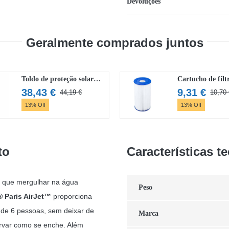
Devoluções
Geralmente comprados juntos
Toldo de proteção solar para spas Lay-Z-Spa®
38,43
€
9,31
€
44,19
€
10,70
O
O
13% Off
13% Off
preço
preço
original
atual
era:
é:
44,19 €.
38,43 €.
to
Características t
o que mergulhar na água
Peso
 Paris AirJet™
proporciona
de 6 pessoas, sem deixar de
Marca
servar como se enche. Além