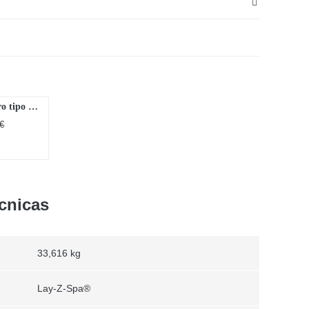
Cartucho de filtro tipo IV Flowclear
€
O
O
preço
preço
original
atual
era:
é:
10,70 €.
9,31 €.
ecnicas
33,616 kg
Lay-Z-Spa®