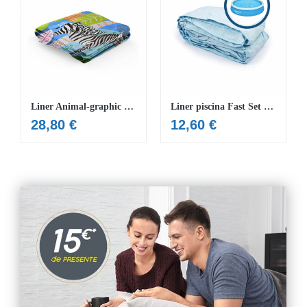
Liner Animal-graphic piscina Steel Pro™ 305 x 66 cm
Liner piscina Fast Set 366 x 76 cm
28,80
€
12,60
€