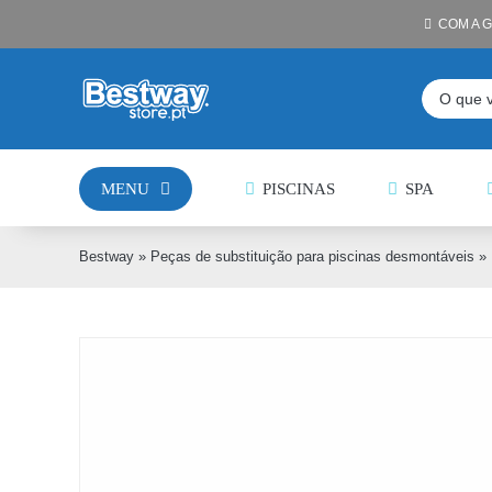
Skip
COM A 
to
content
Pesquisar
MENU
PISCINAS
SPA
Bestway
»
Peças de substituição para piscinas desmontáveis
»