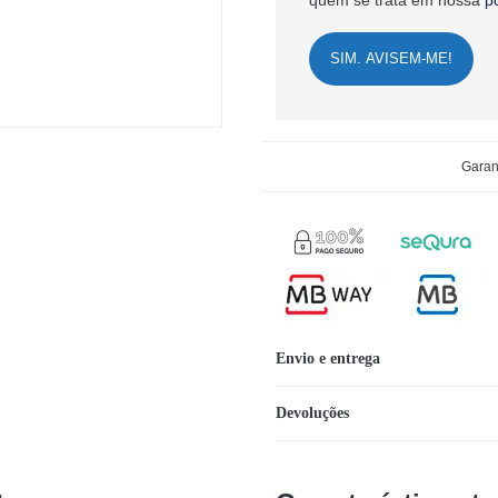
quem se trata em nossa
p
SIM. AVISEM-ME!
Garan
Envio e entrega
Devoluções