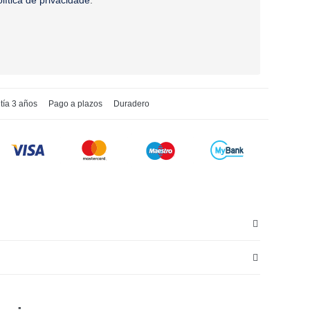
olítica de privacidade
.
tía 3 años
Pago a plazos
Duradero