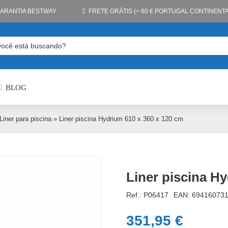
GARANTIA BESTWAY
FRETE GRÁTIS (> 60 € PORTUGAL CONTINENTA
BLOG
Liner para piscina
»
Liner piscina Hydrium 610 x 360 x 120 cm
Liner piscina H
Ref.: P06417
EAN:
69416073
351,95
€