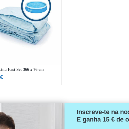
cina Fast Set 366 x 76 cm
€
Inscreve-te na no
E ganha 15 € de o