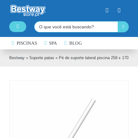
Skip
to
content
Pesquisar
Toggle
Navigation
PISCINAS DESMONTÁVEIS
PISCINAS
SPA
BLOG
SPA INSUFLÁVEL
Bestway
»
Soporte patas
»
Pé de suporte lateral piscina 259 x 170 x 6
PRANCHAS DE PADDLE SURF
CAIAQUES INSUFLÁVEIS
BARCOS INSUFLÁVEIS
INSUFLÁVEIS DE ÁGUA
EQUIPAMENTO DE NATAÇÃO
COLCHÕES INSUFLÁVEIS