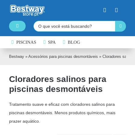
Skip
to
content
Pesquisar
Toggle
Navigation
PISCINAS DESMONTÁVEIS
PISCINAS
SPA
BLOG
SPA INSUFLÁVEL
Bestway
»
Acessórios para piscinas desmontáveis
»
Cloradores salino
PRANCHAS DE PADDLE SURF
Cloradores salinos para
CAIAQUES INSUFLÁVEIS
piscinas desmontáveis
BARCOS INSUFLÁVEIS
INSUFLÁVEIS DE ÁGUA
Tratamento suave e eficaz com cloradores salinos para
piscinas desmontáveis. Menos produtos químicos, mais
EQUIPAMENTO DE NATAÇÃO
prazer aquático.
COLCHÕES INSUFLÁVEIS