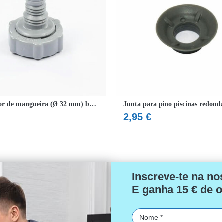
Adaptador de mangueira (Ø 32 mm) bombas de filtro e piscinas
2,95
€
Inscreve-te na no
E ganha 15 € de o