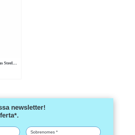
Junta para pino piscinas redondas Steel Pro MAX™ e Power Steel™
ssa newsletter!
ferta*.