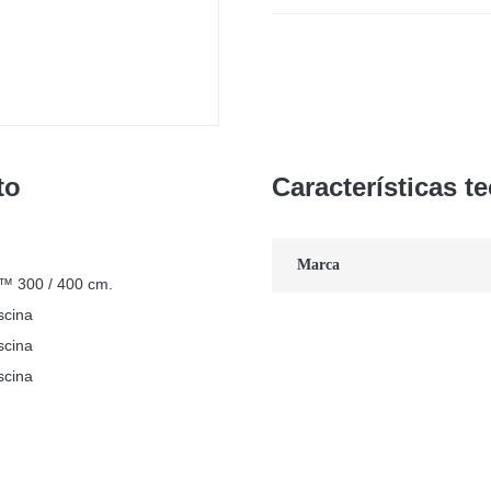
400
cm
to
Características t
Marca
o™ 300 / 400 cm.
scina
scina
scina