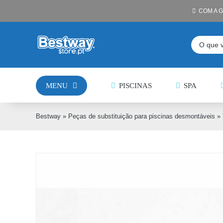
Skip
COM A 
to
content
Pesquisar
MENU
PISCINAS
SPA
Bestway
»
Peças de substituição para piscinas desmontáveis
»