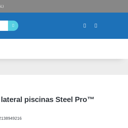
L)
lateral piscinas Steel Pro™
2138949216