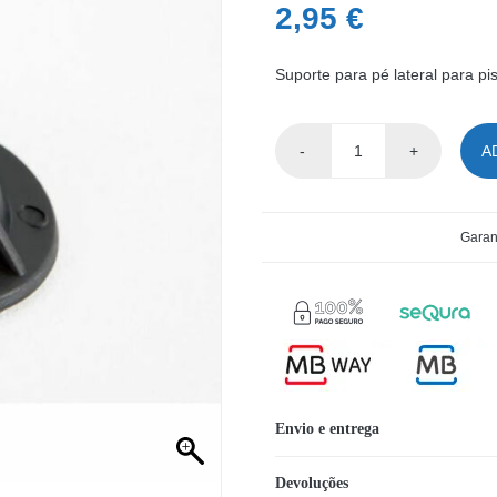
2,95
€
Suporte para pé lateral para p
A
Quantidade
de
Suporte
Garan
para
pé
lateral
piscinas
Steel
Pro™
Envio e entrega
300
/
Devoluções