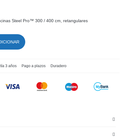
iscinas Steel Pro™ 300 / 400 cm, retangulares
DICIONAR
tía 3 años
Pago a plazos
Duradero