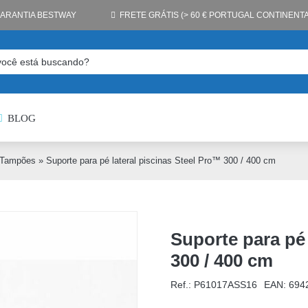
GARANTIA BESTWAY
FRETE GRÁTIS (> 60 € PORTUGAL CONTINENTA
BLOG
Tampões
»
Suporte para pé lateral piscinas Steel Pro™ 300 / 400 cm
Suporte para pé 
300 / 400 cm
Ref.: P61017ASS16
EAN:
694