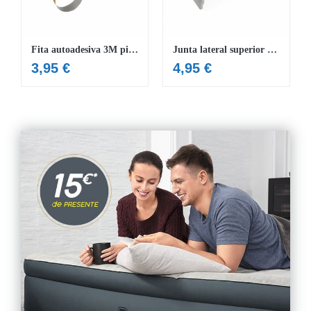
Fita autoadesiva 3M piscinas Hydrium™
Junta lateral superior piscinas Hydrium™ 500/610 x 360 x 120 cm
3,95
€
4,95
€