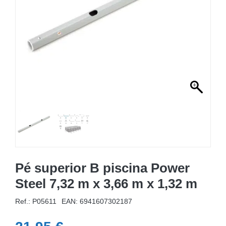
MOBILIÁRIO INSUFLÁVEL
CAMPISMO
ACESSÓRIOS PARA PISCINAS
PEÇAS DE SUBSTITUIÇÃO PARA PISCINAS
PEÇAS DE SUBSTITUIÇÃO PARA SPA
Pé superior B piscina Power
Steel 7,32 m x 3,66 m x 1,32 m
Ref.: P05611
EAN:
6941607302187