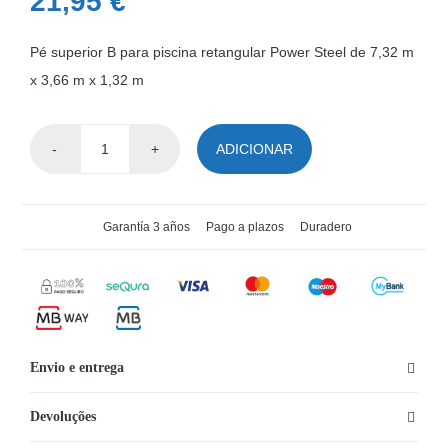
21,95
€
Pé superior B para piscina retangular Power Steel de 7,32 m
x 3,66 m x 1,32 m
ADICIONAR
Quantidade
de
Pé
Garantía 3 años
Pago a plazos
Duradero
superior
B
piscina
Power
Steel
Envio e entrega
7,32
m
Devoluções
x